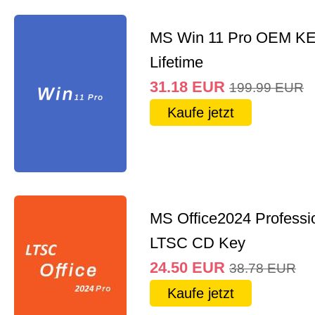
MS Win 11 Pro OEM K
Lifetime
31.18
EUR
199.99
EUR
Kaufe jetzt
MS Office2024 Professi
LTSC CD Key
24.50
EUR
38.78
EUR
Kaufe jetzt