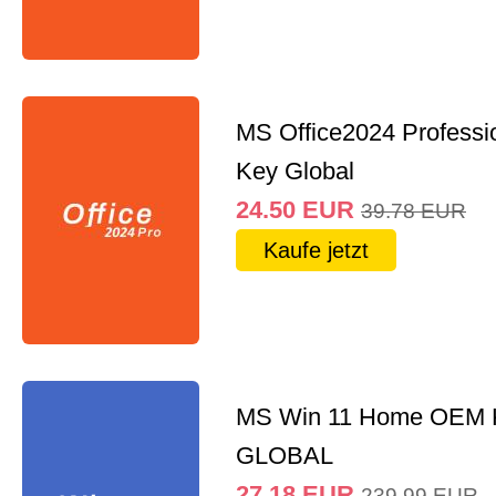
MS Office2024 Professi
Key Global
24.50
EUR
39.78
EUR
Kaufe jetzt
MS Win 11 Home OEM
GLOBAL
27.18
EUR
239.99
EUR