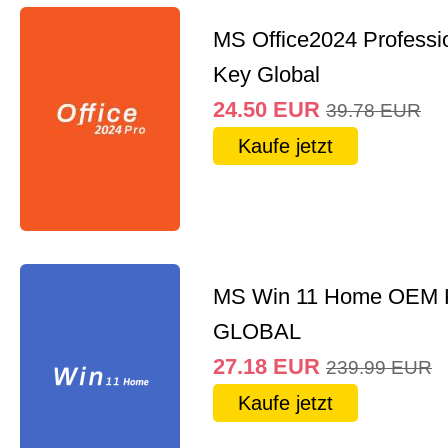
MS Office2024 Professi
Key Global
24.50
EUR
39.78
EUR
Kaufe jetzt
MS Win 11 Home OEM
GLOBAL
27.18
EUR
239.99
EUR
Kaufe jetzt