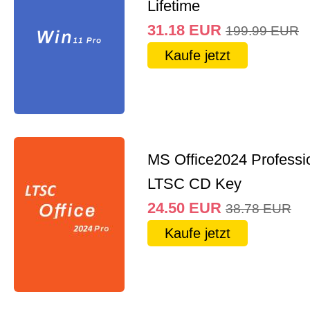
Lifetime
31.18
EUR
199.99
EUR
Kaufe jetzt
MS Office2024 Professi
LTSC CD Key
24.50
EUR
38.78
EUR
Kaufe jetzt